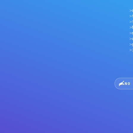
>
tls h
>
first
>
hardw
>
netwo
>
uplin
>
geo h
>
inter
NO CLOU
ପଞ୍ଜୀକରଣ ଦ୍ୱାରା ୱାଲେଟ୍ ଠିକଣା କ୍ଲାଉଡରେ ରଖିପା