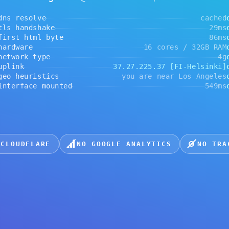
andshake
29ms
ok
ମୁଁ ସର୍ତ୍ତାବଳୀ ସହିତ ସହମତ
 html byte
86ms
ok
are
16 cores / 32GB RAM
ok
rk type
4g
ok
ପଞ୍ଜୀକରଣ କରନ୍ତୁ
k
37.27.225.37 [FI-Helsinki]
ok
euristics
you are near Los Angeles
ok
face mounted
549ms
ok
କିମ୍ବା
Google ମାଧ୍ୟମରେ ପଞ୍ଜୀକରଣ
DFLARE
NO GOOGLE ANALYTICS
NO TRACKERS
ରିବେ ଏବଂ ଆପଣଙ୍କ ଡିଭାଇସ୍ ମଧ୍ୟରେ—ଉଦାହରଣ: ସ୍ମାର୍ଟଫୋନ୍ ଏବଂ କମ୍ପ୍ୟୁଟ