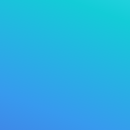
ପ
>
dns r