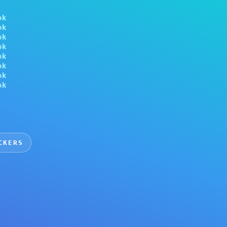
ର—ଆକାଉଣ୍ଟ ସେୟାର୍ କରିପାରିବେ।