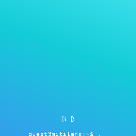
MITILENA WALLET
ଞ୍ଜୀକରଣ ବାଧ୍ୟତାମୂଳକ ନୁହେଁ
₿ ₿
guest@mitilena:~$
esolve
cached
ok